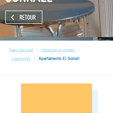
RETOUR
/
/
Page d'accueil
Organiser un voyage
/
Logements
Apartaments El Sorrall