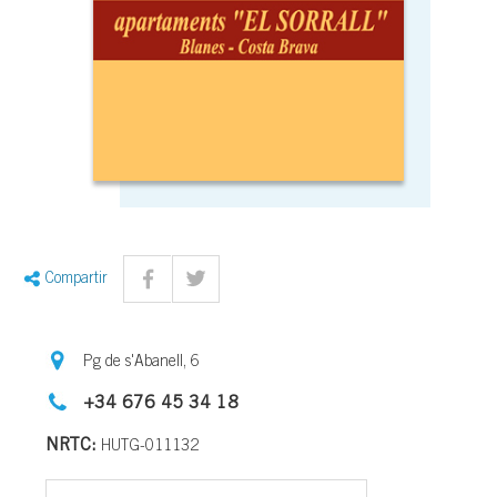
Compartir
Pg de s'Abanell, 6
+34 676 45 34 18
NRTC:
HUTG-011132