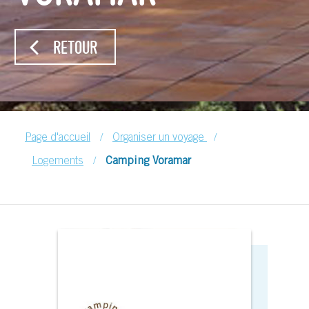
RETOUR
/
/
Page d'accueil
Organiser un voyage
/
Logements
Camping Voramar