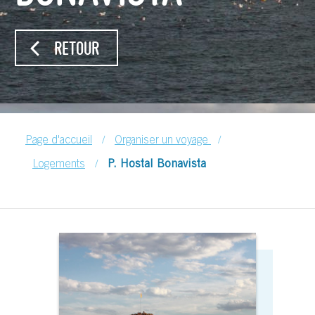
RETOUR
/
/
Page d'accueil
Organiser un voyage
/
Logements
P. Hostal Bonavista