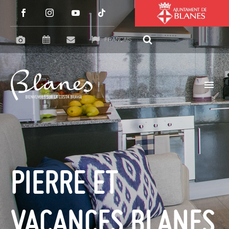
FRANÇAIS
PIERRE ET
VACANCES BLANES