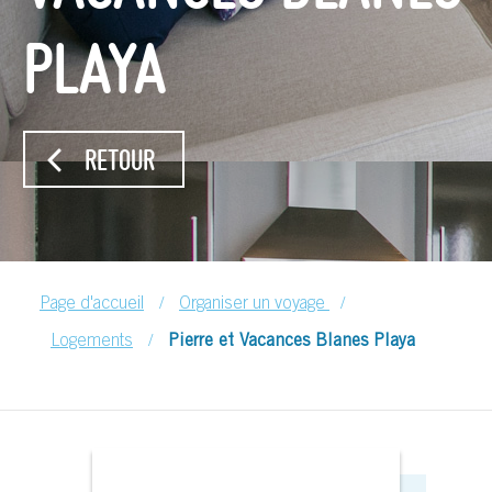
PLAYA
RETOUR
/
/
Page d'accueil
Organiser un voyage
/
Logements
Pierre et Vacances Blanes Playa