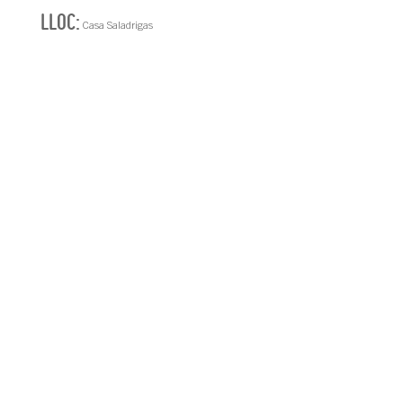
LLOC:
Casa Saladrigas