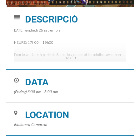
DESCRIPCIÓ
DATE: vendredi 26 septembre
HEURE: 17h00 – 19h00
Pour les enfants à partir de 8 ans, les jeunes et les adultes, avec Ivan
more
Caimel.
Places limitées. Inscriptions à la Bibliothèque.
DATA
(Friday) 6:00 pm - 8:00 pm
LOCATION
Biblioteca Comarcal