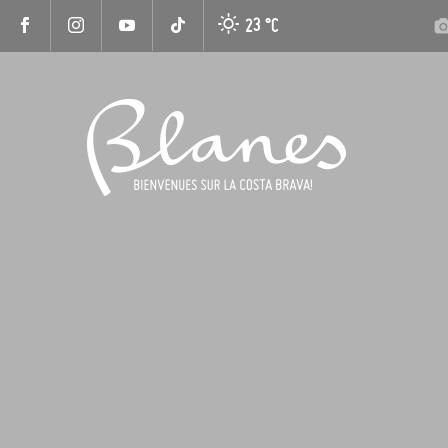
23 °
C