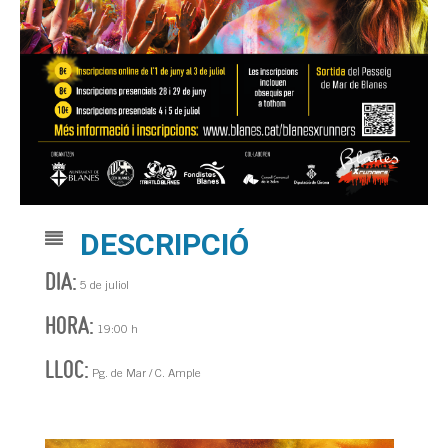
DESCRIPCIÓ
DIA:
5 de juliol
HORA:
19:00 h
LLOC:
Pg. de Mar / C. Ample