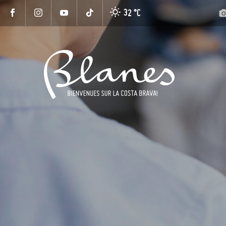
32 °
C