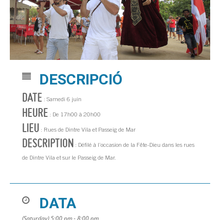
DESCRIPCIÓ
DATE
: Samedi 6 juin
HEURE
: De 17h00 à 20h00
LIEU
: Rues de Dintre Vila et Passeig de Mar
DESCRIPTION
: Défilé à l’occasion de la Fête-Dieu dans les rues
de Dintre Vila et sur le Passeig de Mar.
DATA
(Saturday) 5:00 pm - 8:00 pm