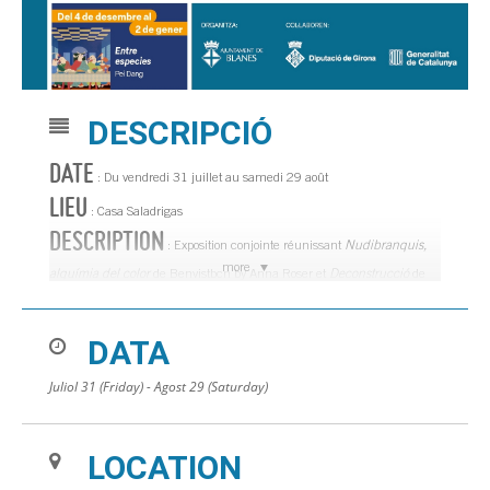
DESCRIPCIÓ
DATE
: Du vendredi 31 juillet au samedi 29 août
LIEU
: Casa Saladrigas
DESCRIPTION
: Exposition conjointe réunissant
Nudibranquis,
more
alquímia del color
de Benvistbcn by Anna Roser et
Deconstrucció
de
Francesc Orench.
DATA
Juliol 31 (Friday) - Agost 29 (Saturday)
LOCATION