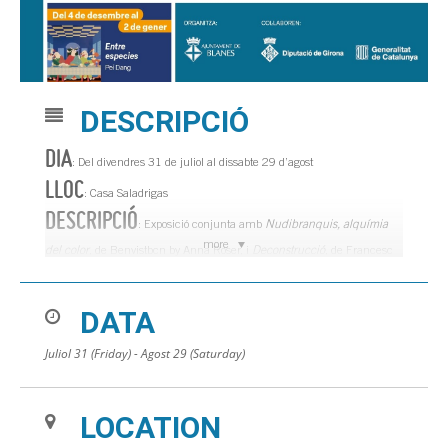
DESCRIPCIÓ
DIA
: Del divendres 31 de juliol al dissabte 29 d’agost
LLOC
: Casa Saladrigas
DESCRIPCIÓ
: Exposició conjunta amb
Nudibranquis, alquímia
more
del color
, de Benvistbcn by Anna Roser, i
Deconstrucció
, de Francesc
Orench.
DATA
Juliol 31 (Friday) - Agost 29 (Saturday)
LOCATION