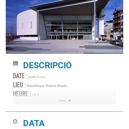
DESCRIPCIÓ
DATE :
jeudi 4 juin
LIEU :
Bibliothèque Roberto Bolaño
HEURE :
19 h
more
Programme LiceuBib.
Podcast littéraire :
https://biblioteca.blanes.cat/dijousdelletresimots/
DATA