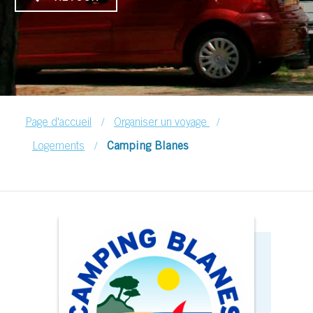
/
/
Page d'accueil
Organiser un voyage
/
Logements
Camping Blanes