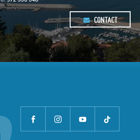
Tel:
972 330 348
CONTACT