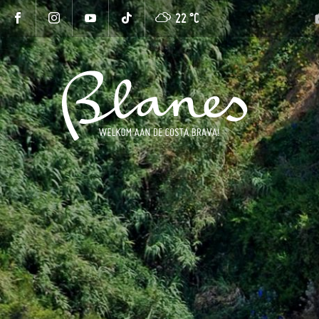
22 °
C