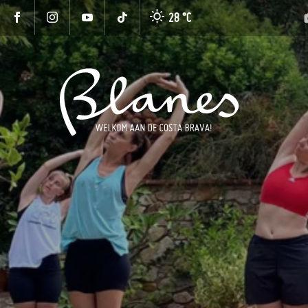
28 °
C