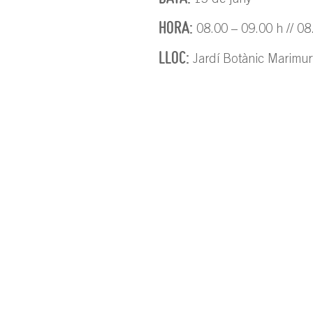
15 de juny
HORA:
08.00 – 09.00 h // 08
LLOC:
Jardí Botànic Marimur