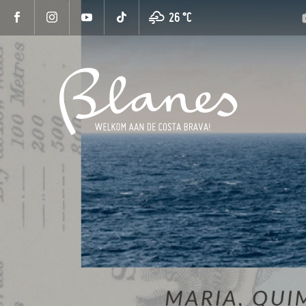
26 °
C