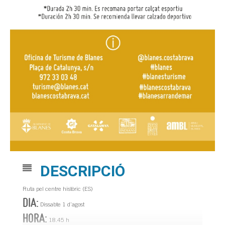
DESCRIPCIÓ
Ruta pel centre històric (ES)
DIA:
Dissabte 1 d’agost
HORA:
18.45 h