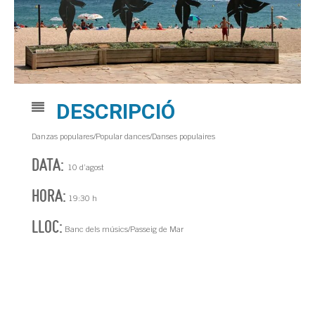
DESCRIPCIÓ
Danzas populares/Popular dances/Danses populaires
DATA:
10 d’agost
HORA:
19:30 h
LLOC:
Banc dels músics/Passeig de Mar