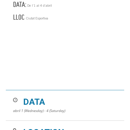
DATA:
De l’1 al 4 d’abril
LLOC
: Ciutat Esportiva
DATA
abril 1 (Wednesday) - 4 (Saturday)