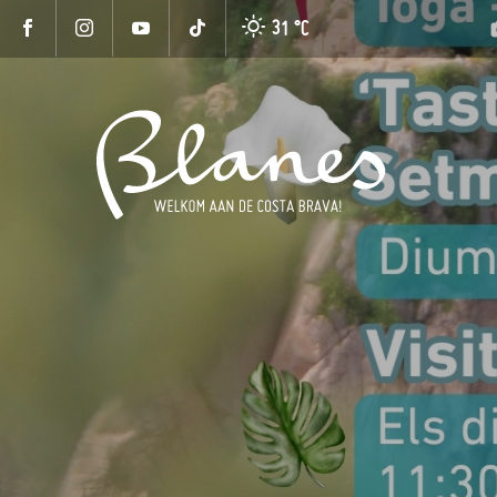
31 °
C