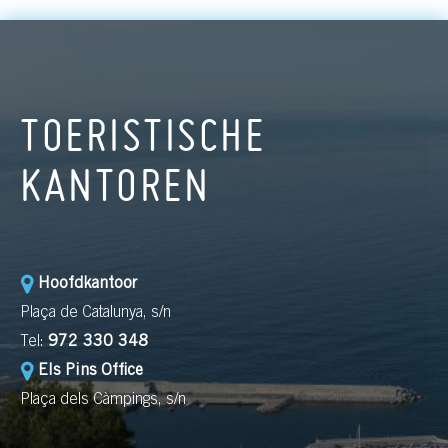
TOERISTISCHE
KANTOREN
Hoofdkantoor
Plaça de Catalunya, s/n
Tel:
972 330 348
Els Pins Office
Plaça dels Càmpings, s/n