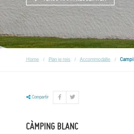
/
/
/
Home
Plan je reis
Accommodatie
Campi
Compartir
CÀMPING BLANC