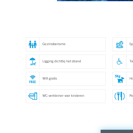
Gezinstoerisme
Sp
Ligging dichtbij het strand
To
Wifi gratis
Ho
WC-verkleiner voor kinderen
Re