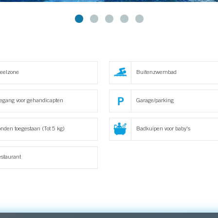
eelzone
Buitenzwembad
egang voor gehandicapten
Garage/parking
nden toegestaan (Tot 5 kg)
Badkuipen voor baby's
staurant