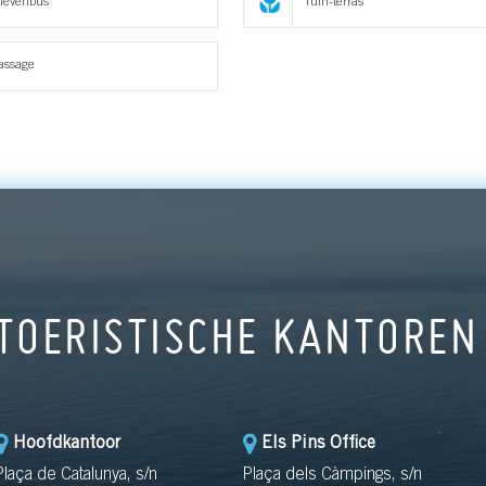
ievenbus
Tuin-terras
assage
TOERISTISCHE KANTOREN
Hoofdkantoor
Els Pins Office
Plaça de Catalunya, s/n
Plaça dels Càmpings, s/n