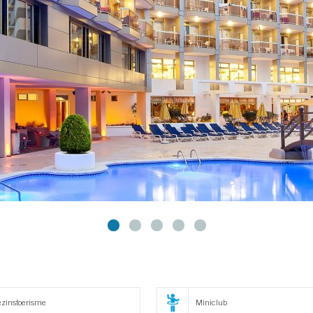
zinstoerisme
Miniclub