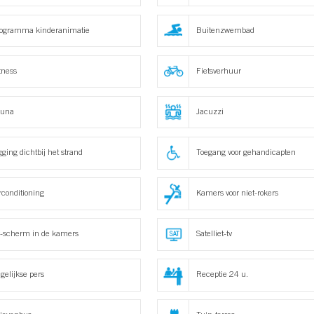
ogramma kinderanimatie
Buitenzwembad
tness
Fietsverhuur
auna
Jacuzzi
gging dichtbij het strand
Toegang voor gehandicapten
rconditioning
Kamers voor niet-rokers
-scherm in de kamers
Satelliet-tv
gelijkse pers
Receptie 24 u.