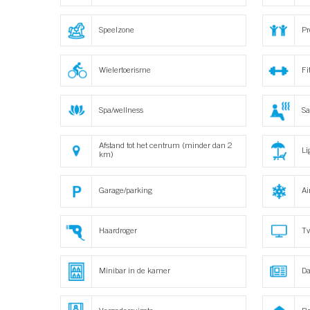
Speelzone
Pr
Wielertoerisme
Fi
Spa/wellness
S
Afstand tot het centrum (minder dan 2
Li
km)
Garage/parking
Ai
Haardroger
Tv
Minibar in de kamer
Da