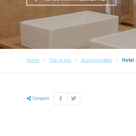
/
/
/
Home
Plan je reis
Accommodatie
Hotel 
Compartir