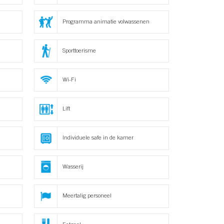
Programma animatie volwassenen
Sporttoerisme
Wi-Fi
Lift
Individuele safe in de kamer
Wasserij
Meertalig personeel