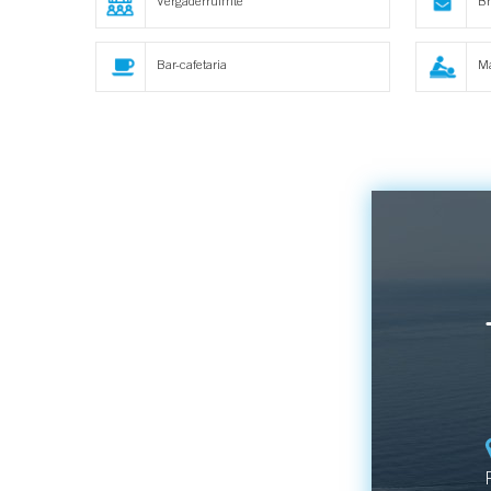
Vergaderruimte
Br
Bar-cafetaria
M