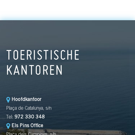
TOERISTISCHE
KANTOREN
Hoofdkantoor
Plaça de Catalunya, s/n
Tel:
972 330 348
Els Pins Office
Plaça dels Càmpings, s/n