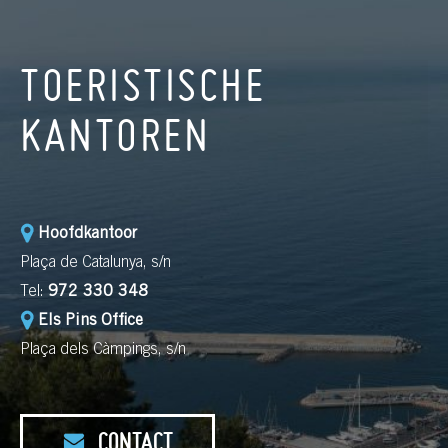
TOERISTISCHE
KANTOREN
Hoofdkantoor
Plaça de Catalunya, s/n
Tel:
972 330 348
Els Pins Office
Plaça dels Càmpings, s/n
CONTACT