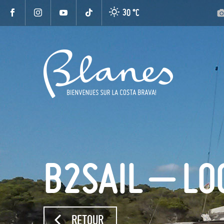
30 °
C
B2SAIL – LO
RETOUR