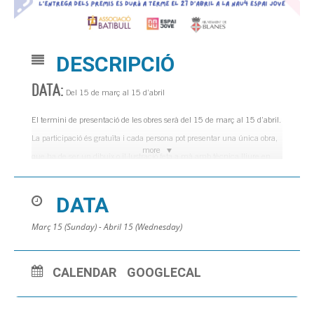
DESCRIPCIÓ
DATA:
Del 15 de març al 15 d’abril
El termini de presentació de les obres serà del 15 de març al 15 d’abril.
La participació és gratuïta i cada persona pot presentar una única obra,
more
que ha de ser un dibuix o il·lustració feta a mà amb tècnica lliure en
format DIN A3 o DIN A4.
DATA
El concurs compta amb dues categories d’edat, de 12 a 15 anys i de 16
a 20 anys. En cada categoria hi haurà un premi del jurat professional
Març 15 (Sunday) - Abril 15 (Wednesday)
de 100 € en material artístic i un premi del jurat popular de 50 € en
material artístic.
CALENDAR
GOOGLECAL