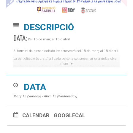
DESCRIPCIÓ
DATA:
Del 15 de març al 15 d’abril
El termini de presentació de les obres serà del 15 de març al 15 d’abril.
La participació és gratuïta i cada persona pot presentar una única obra,
more
que ha de ser un dibuix o il·lustració feta a mà amb tècnica lliure en
format DIN A3 o DIN A4.
DATA
El concurs compta amb dues categories d’edat, de 12 a 15 anys i de 16
a 20 anys. En cada categoria hi haurà un premi del jurat professional
Març 15 (Sunday) - Abril 15 (Wednesday)
de 100 € en material artístic i un premi del jurat popular de 50 € en
material artístic.
CALENDAR
GOOGLECAL