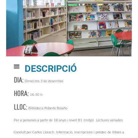
DESCRIPCIÓ
DIA:
Dimecres 3 de desembre
HORA:
16:30 h
LLOC:
Biblioteca Roberto Bolaño
Per a persones a partir de 18 anys i nivell B1 (mitjà). Lectures variades.
Conduït per Carles Llorach. Informació, inscripcions i préstec de llibres a