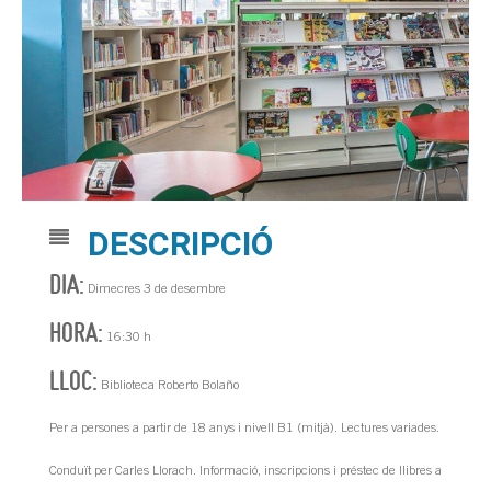
DESCRIPCIÓ
DIA:
Dimecres 3 de desembre
HORA:
16:30 h
LLOC:
Biblioteca Roberto Bolaño
Per a persones a partir de 18 anys i nivell B1 (mitjà). Lectures variades.
Conduït per Carles Llorach. Informació, inscripcions i préstec de llibres a