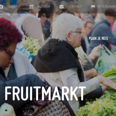
GALERIJ
AGENDA
CONTACT
NEDERLANDS
PLAN JE REIS
N FRUITMARKT