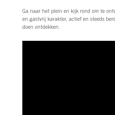
Ga naar het plein en kijk rond om te on
en gastvrij karakter, actief en steeds be
doen ontdekken.