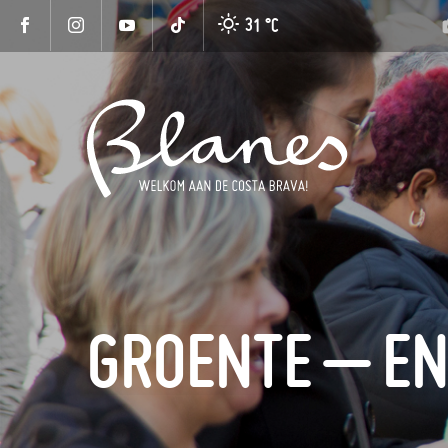
31 °
C
GROENTE – E