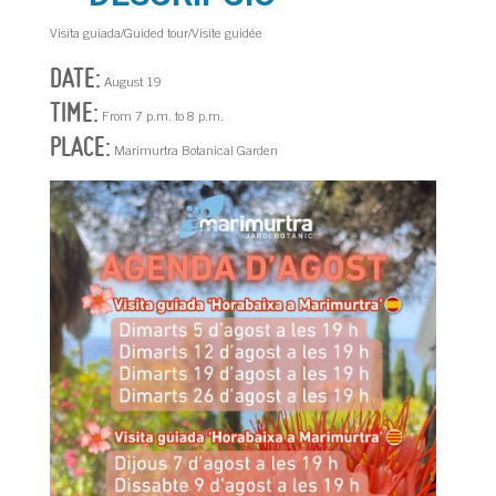
Visita guiada/Guided tour/Visite guidée
DATE:
August 19
TIME:
From 7 p.m. to 8 p.m.
PLACE:
Marimurtra Botanical Garden