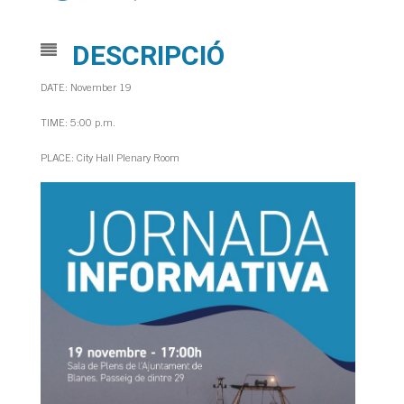
DESCRIPCIÓ
DATE: November 19
TIME: 5:00 p.m.
PLACE: City Hall Plenary Room