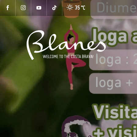
35 °
C