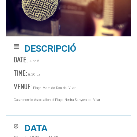
DESCRIPCIÓ
DATE:
June 5
TIME:
8:30 p.m.
VENUE:
Plaça Mare de Déu del Vilar
Gastronomic Association of Plaça Nostra Senyora del Vilar
DATA