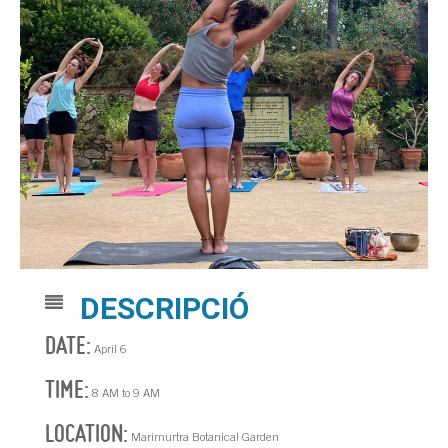
DESCRIPCIÓ
DATE:
April 6
TIME:
8 AM to 9 AM
LOCATION:
Marimurtra Botanical Garden