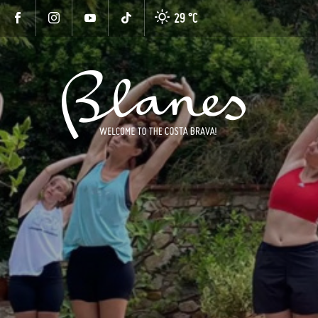
29 °
C