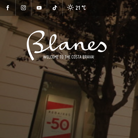
21 °
C