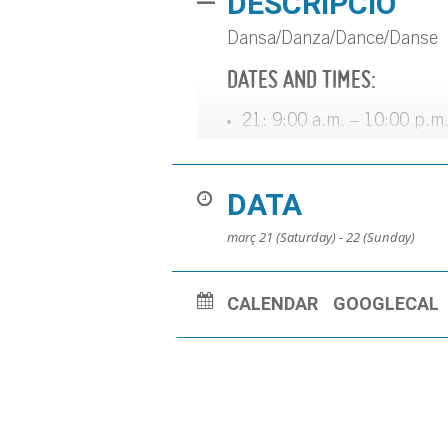
DESCRIPCIÓ
Dansa/Danza/Dance/Danse
DATES AND TIMES:
21: 9:00 a.m. – 10:00 p.m
22: 9:00 a.m. – 9:00 p.m.
VENUE:
DATA
Teatre de Blanes
març 21 (Saturday) - 22 (Sunday)
CALENDAR
GOOGLECAL