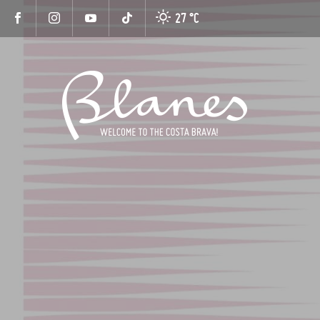
27 °
C