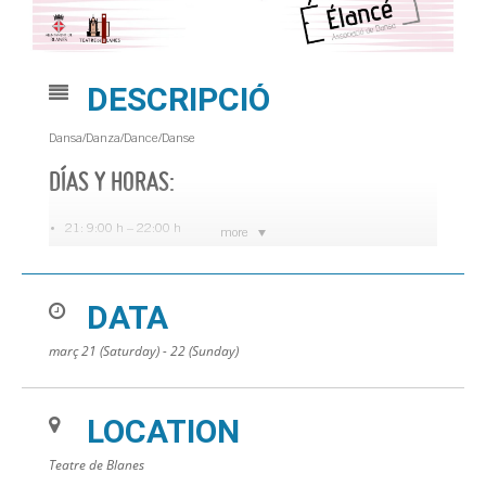
DESCRIPCIÓ
Dansa/Danza/Dance/Danse
DÍAS Y HORAS:
21: 9:00 h – 22:00 h
more
22: 9:00 h – 21:00 h
LUGAR:
DATA
Teatre de Blanes
març 21 (Saturday) - 22 (Sunday)
LOCATION
Teatre de Blanes