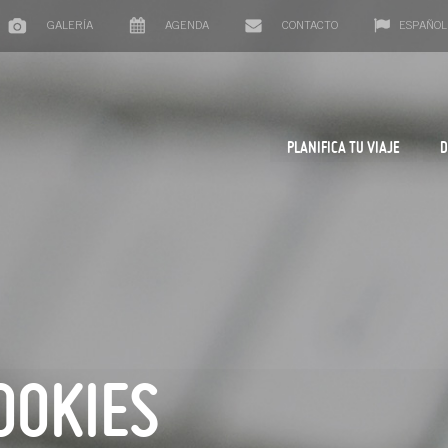
GALERÍA
AGENDA
CONTACTO
ESPAÑOL
PLANIFICA TU VIAJE
D
OOKIES