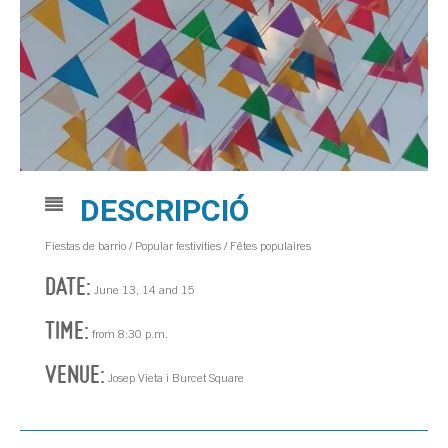
DESCRIPCIÓ
Fiestas de barrio / Popular festivities / Fêtes populaires
DATE:
June 13, 14 and 15
TIME:
from 8:30 p.m.
VENUE:
Josep Vieta i Burcet Square