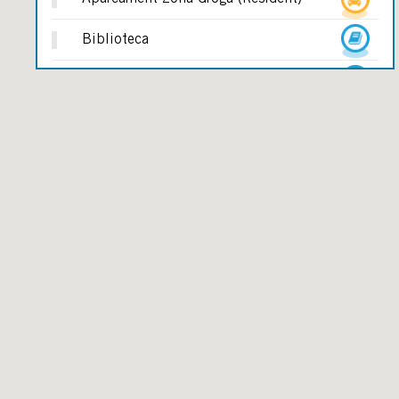
Biblioteca
Cadira Amfíbia (assistida)
Cadira Amfíbia (no Assistida)
Cala
Camí De Ronda
Centre Médic
Ciutat Esportiva Blanes
Estació D'autobusos
Estació De Tren