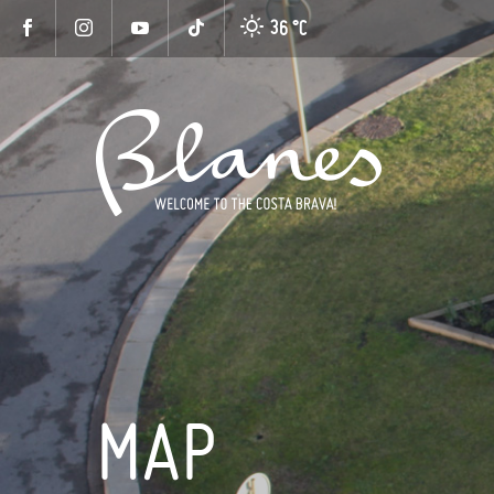
36 °
C
MAP