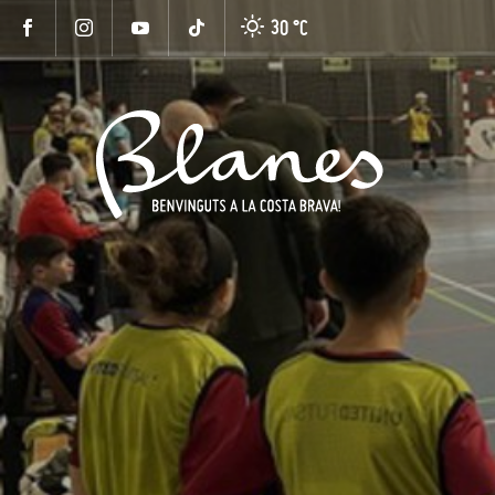
30 °
C