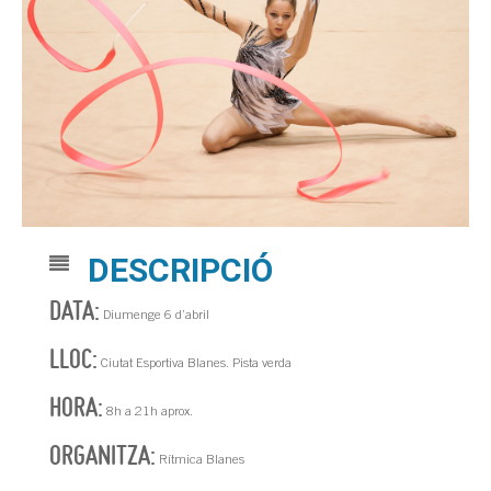
DESCRIPCIÓ
DATA:
Diumenge 6 d’abril
LLOC:
Ciutat Esportiva Blanes. Pista verda
HORA:
8h a 21h aprox.
ORGANITZA:
Rítmica Blanes