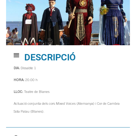
DESCRIPCIÓ
DIA:
Dissabte 1
HORA:
20.00 h
LLOC:
Teatre de Blanes
Actuació conjunta dels cors Mixed Voices (Alemanya) i Cor de Cambra
Sota Palau (Blanes).