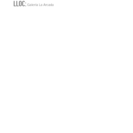
LLOC:
Galería La Arcada