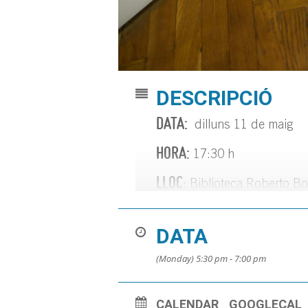
DESCRIPCIÓ
DATA:
dilluns 11 de maig
HORA:
17:30 h
LLOC
: Biblioteca Roberto B
Cranc de Marianna Coppo.
DATA
Per a nens i nenes de 5 a 7
(Monday) 5:30 pm - 7:00 pm
Places limitades. (Places e
Més informació al Bloc
http
CALENDAR
GOOGLECAL