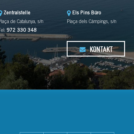
Zentralstelle
Els Pins Büro
Plaça de Catalunya, s/n
Plaça dels Càmpings, s/n
Tel:
972 330 348
KONTAKT