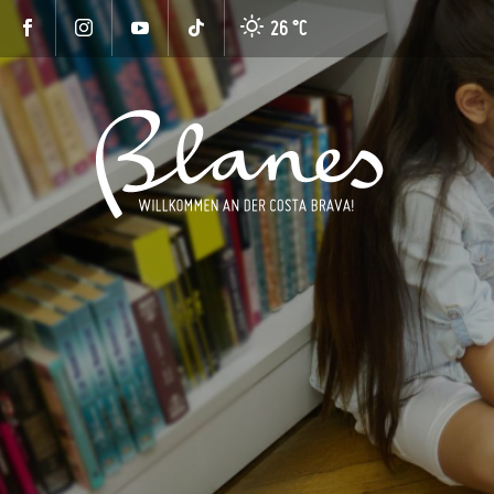
26 °
C