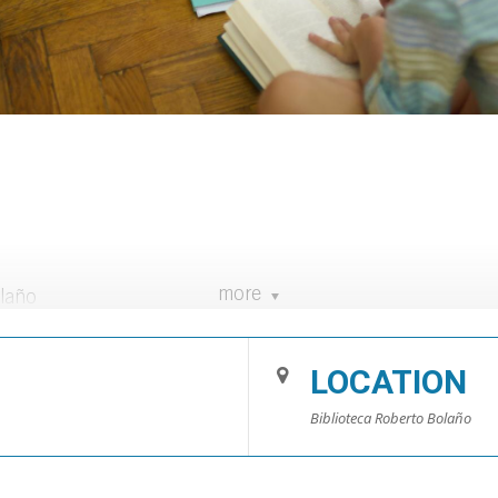
more
olaño
LOCATION
 anys, acompanyats pels seus pares.
Biblioteca Roberto Bolaño
xhaurides. Llista d’espera)
s://biblioteca.blanes.cat/salainfantil/miniclub/